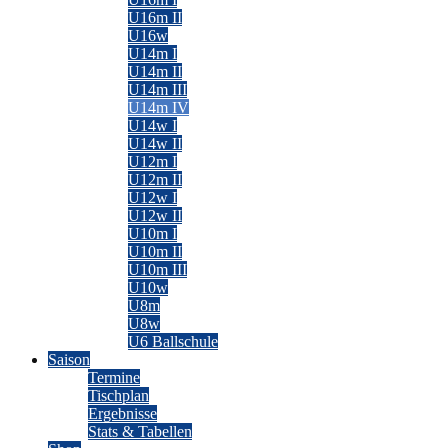
U16m II
U16w
U14m I
U14m II
U14m III
U14m IV
U14w I
U14w II
U12m I
U12m II
U12w I
U12w II
U10m I
U10m II
U10m III
U10w
U8m
U8w
U6 Ballschule
Saison
Termine
Tischplan
Ergebnisse
Stats & Tabellen