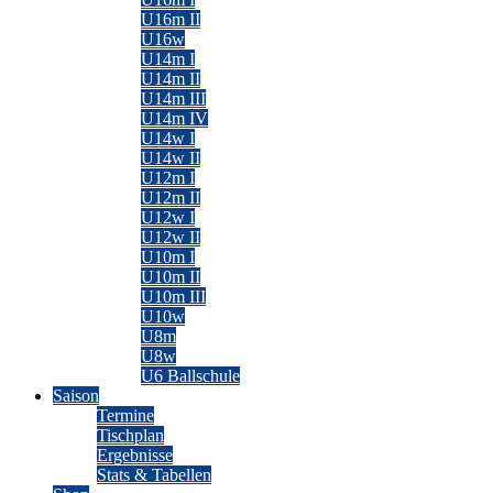
U16m II
U16w
U14m I
U14m II
U14m III
U14m IV
U14w I
U14w II
U12m I
U12m II
U12w I
U12w II
U10m I
U10m II
U10m III
U10w
U8m
U8w
U6 Ballschule
Saison
Termine
Tischplan
Ergebnisse
Stats & Tabellen