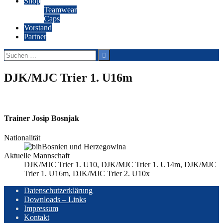
Shop
Teamwear
Caps
Vorstand
Partner
Suchen
nach:
DJK/MJC Trier 1. U16m
Trainer
Josip Bosnjak
Nationalität
Bosnien und Herzegowina
Aktuelle Mannschaft
DJK/MJC Trier 1. U10, DJK/MJC Trier 1. U14m, DJK/MJC
Trier 1. U16m, DJK/MJC Trier 2. U10x
Datenschutzerklärung
Downloads – Links
Impressum
Kontakt