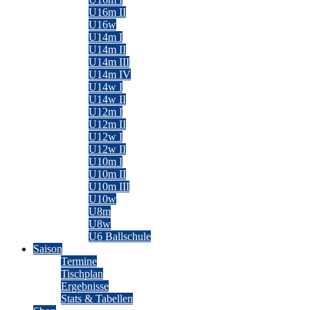
U16m II
U16w
U14m I
U14m II
U14m III
U14m IV
U14w I
U14w II
U12m I
U12m II
U12w I
U12w II
U10m I
U10m II
U10m III
U10w
U8m
U8w
U6 Ballschule
Saison
Termine
Tischplan
Ergebnisse
Stats & Tabellen