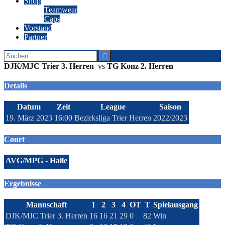
Shop
Teamwear
Caps
Vorstand
Partner
Suchen
nach:
DJK/MJC Trier 3. Herren
vs
TG Konz 2. Herren
Details
Datum
Zeit
League
Saison
19. März 2023
16:00
Bezirksliga Trier Herren
2022/2023
Court
AVG/MPG - Halle
Ergebnisse
Mannschaft
1
2
3
4
OT
T
Spielausgang
DJK/MJC Trier 3. Herren
16
16
21
29
0
82
Win