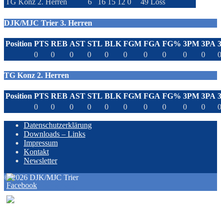
TG Konz 2. Herren
6
16
15
12
0
49
Loss
DJK/MJC Trier 3. Herren
Position
PTS
REB
AST
STL
BLK
FGM
FGA
FG%
3PM
3PA
0
0
0
0
0
0
0
0
0
0
TG Konz 2. Herren
Position
PTS
REB
AST
STL
BLK
FGM
FGA
FG%
3PM
3PA
0
0
0
0
0
0
0
0
0
0
Datenschutzerklärung
Downloads – Links
Impressum
Kontakt
Newsletter
© 2026 DJK/MJC Trier
powered by denkebene